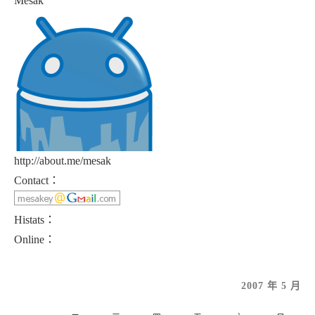
Mesak
http://about.me/mesak
Contact：
Histats：
Online：
2007 年 5 月