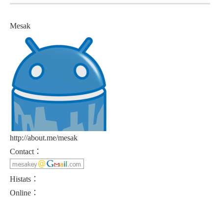
Mesak
http://about.me/mesak
Contact：
Histats：
Online：