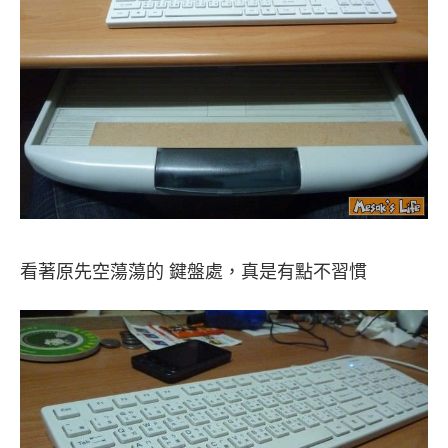
看著原先空蕩蕩的 鍵盤處，真是有點不習慣