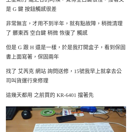
是 G 鍵 按鈕觸感很差
非常無言，才用不到半年，就有點故障，稍微清理
了 髒東西 空白鍵 稍微 恢復了 觸感
但是 G 跟 H 還是一樣，於是我打開盒子，看到保固
書上面寫著，保固兩年
找了 艾芮克 網站 詢問送修，15號我早上就拿去公
司叫貨運行來修理
這幾天都用 之前買的 KR-6401 擋著先