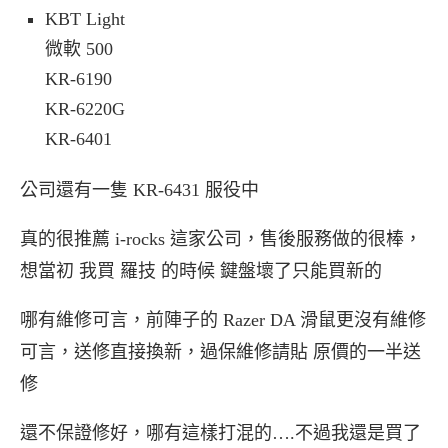
KBT Light
微軟 500
KR-6190
KR-6220G
KR-6401
公司還有一隻 KR-6431 服役中
真的很推薦 i-rocks 這家公司，售後服務做的很棒，
想當初 我買 羅技 的時候 鍵盤壞了只能買新的
哪有維修可言，前陣子的 Razer DA 滑鼠更沒有維修
可言，送修直接換新，過保維修請貼 原價的一半送
修
還不保證修好，哪有這樣打混的….不過我還是買了