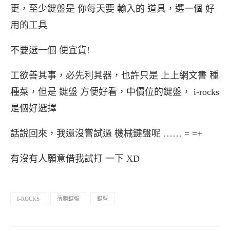
更，至少鍵盤是 你每天要 輸入的 道具，選一個 好
用的工具
不要選一個 便宜貨!
工欲善其事，必先利其器，也許只是 上上網文書 種
種菜，但是 鍵盤 方便好看，中價位的鍵盤， i-rocks
是個好選擇
話說回來，我還沒嘗試過 機械鍵盤呢 …… = =+
有沒有人願意借我試打 一下 XD
I-ROCKS
薄膜鍵盤
鍵盤