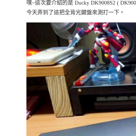
嘿~這次要介紹的是 Ducky DK9008S2 ( DK
今天弄到了這把全背光鍵盤來測打一下。